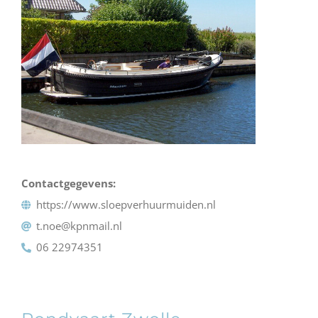
Contactgegevens:
https://www.sloepverhuurmuiden.nl
t.noe@kpnmail.nl
06 22974351