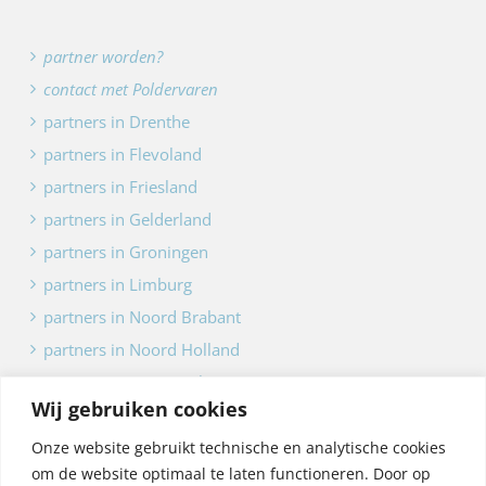
partner worden?
contact met Poldervaren
partners in Drenthe
partners in Flevoland
partners in Friesland
partners in Gelderland
partners in Groningen
partners in Limburg
partners in Noord Brabant
partners in Noord Holland
partners in Overijssel
Wij gebruiken cookies
partners in Utrecht
partners in Zeeland
Onze website gebruikt technische en analytische cookies
om de website optimaal te laten functioneren. Door op
partners in Zuid Holland