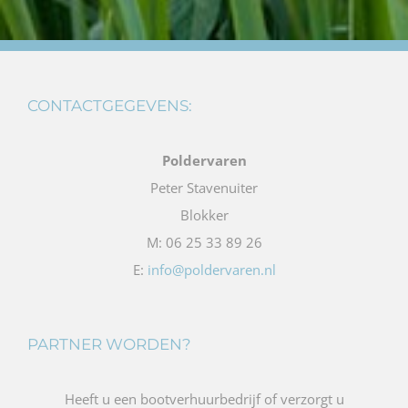
CONTACTGEGEVENS:
Poldervaren
Peter Stavenuiter
Blokker
M: 06 25 33 89 26
E:
info@poldervaren.nl
PARTNER WORDEN?
Heeft u een bootverhuurbedrijf of verzorgt u