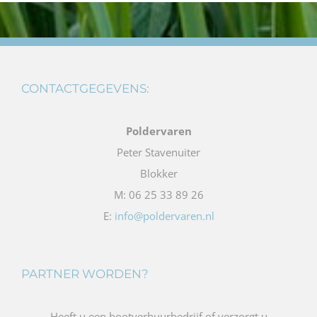
CONTACTGEGEVENS:
Poldervaren
Peter Stavenuiter
Blokker
M: 06 25 33 89 26
E:
info@poldervaren.nl
PARTNER WORDEN?
Heeft u een bootverhuurbedrijf of verzorgt u