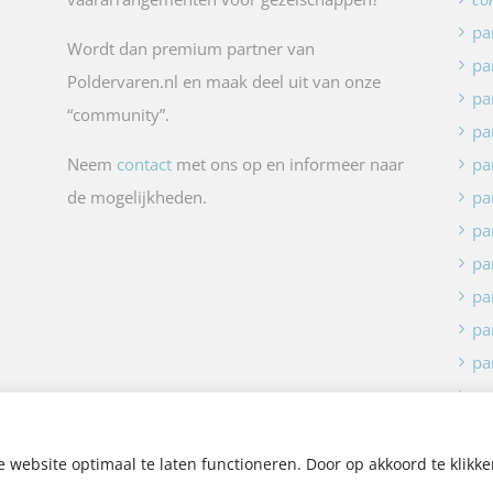
pa
Wordt dan premium partner van
pa
Poldervaren.nl en maak deel uit van onze
pa
“community”.
pa
Neem
contact
met ons op en informeer naar
pa
de mogelijkheden.
pa
pa
pa
pa
pa
pa
pa
website optimaal te laten functioneren. Door op akkoord te klikke
Copyright -
Poldervaren
| ontwerp en bouw:
Marc Hoppen