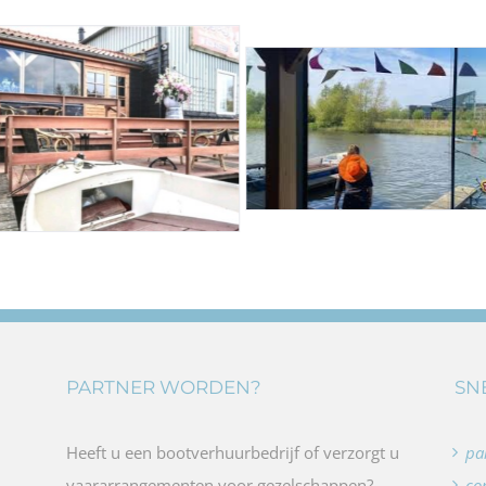
PARTNER WORDEN?
SN
Heeft u een bootverhuurbedrijf of verzorgt u
pa
vaararrangementen voor gezelschappen?
co