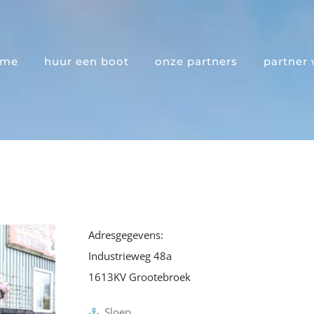
ome
huur een boot
onze partners
partner
Adresgegevens:
Industrieweg 48a
1613KV Grootebroek
Sloep