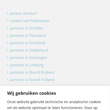
partner worden?
contact met Poldervaren
partners in Drenthe
partners in Flevoland
partners in Friesland
partners in Gelderland
partners in Groningen
partners in Limburg
partners in Noord Brabant
partners in Noord Holland
partners in Overijssel
Wij gebruiken cookies
partners in Utrecht
partners in Zeeland
Onze website gebruikt technische en analytische cookies
om de website optimaal te laten functioneren. Door op
partners in Zuid Holland